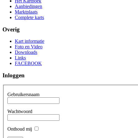
Het Kartboek
Aanbiedingen
Marktplaats
Complete karts
Overig
Kart informatie
Foto en Video
Downloads
Links
FACEBOOK
Inloggen
Gebruikersnaam
Wachtwoord
Onthoud mij