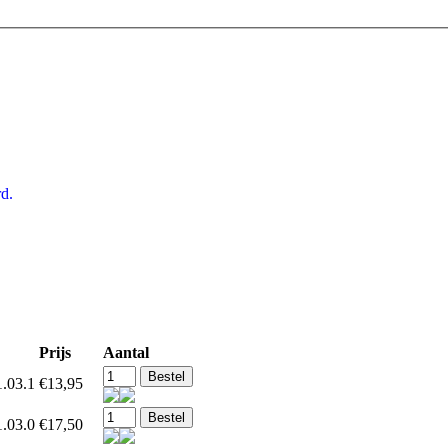
d.
Prijs
Aantal
.03.1
€13,95
.03.0
€17,50