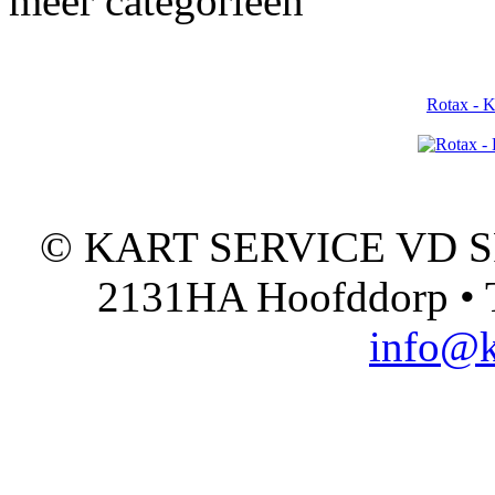
meer categorieën
Rotax - 
© KART SERVICE VD SPO
2131HA Hoofddorp • T
info@k