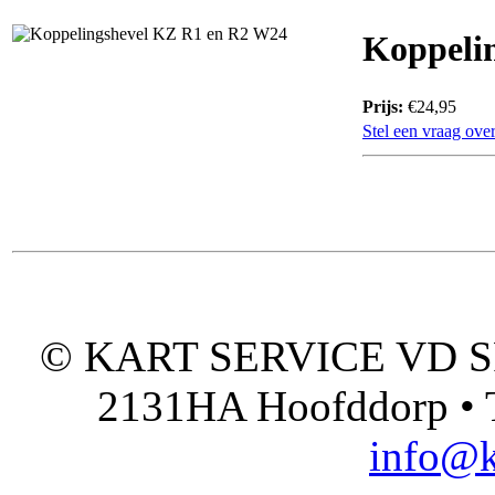
Koppeli
Prijs:
€24,95
Stel een vraag over
© KART SERVICE VD SPO
2131HA Hoofddorp • T
info@k