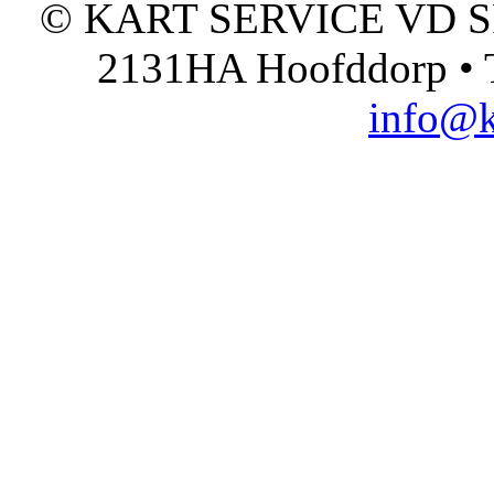
© KART SERVICE VD SPO
2131HA Hoofddorp • T
info@k