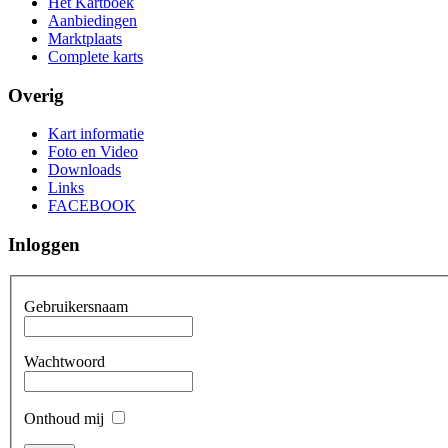
Het Kartboek
Aanbiedingen
Marktplaats
Complete karts
Overig
Kart informatie
Foto en Video
Downloads
Links
FACEBOOK
Inloggen
Gebruikersnaam
Wachtwoord
Onthoud mij