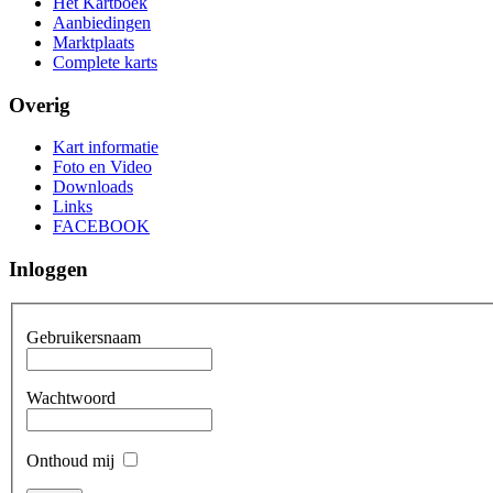
Het Kartboek
Aanbiedingen
Marktplaats
Complete karts
Overig
Kart informatie
Foto en Video
Downloads
Links
FACEBOOK
Inloggen
Gebruikersnaam
Wachtwoord
Onthoud mij