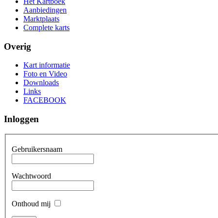
Het Kartboek
Aanbiedingen
Marktplaats
Complete karts
Overig
Kart informatie
Foto en Video
Downloads
Links
FACEBOOK
Inloggen
Gebruikersnaam
Wachtwoord
Onthoud mij