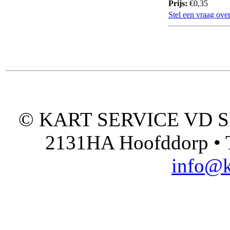
Prijs:
€0,35
Stel een vraag over
© KART SERVICE VD SPO
2131HA Hoofddorp • T
info@k