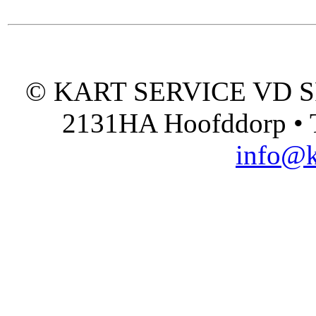
© KART SERVICE VD SPO
2131HA Hoofddorp • T
info@k