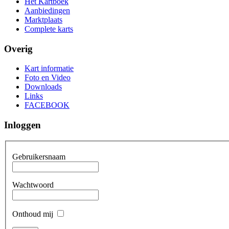
Het Kartboek
Aanbiedingen
Marktplaats
Complete karts
Overig
Kart informatie
Foto en Video
Downloads
Links
FACEBOOK
Inloggen
Gebruikersnaam
Wachtwoord
Onthoud mij