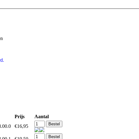
en
d.
Prijs
Aantal
.00.0
€16,95
.00.1
€19,50