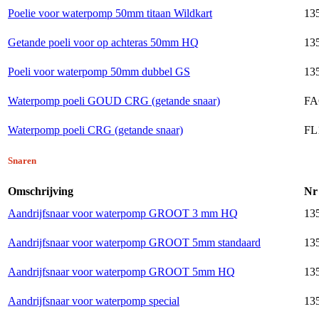
Poelie voor waterpomp 50mm titaan Wildkart
135
Getande poeli voor op achteras 50mm HQ
135
Poeli voor waterpomp 50mm dubbel GS
13
Waterpomp poeli GOUD CRG (getande snaar)
FA
Waterpomp poeli CRG (getande snaar)
FL
Snaren
Omschrijving
Nr
Aandrijfsnaar voor waterpomp GROOT 3 mm HQ
13
Aandrijfsnaar voor waterpomp GROOT 5mm standaard
135
Aandrijfsnaar voor waterpomp GROOT 5mm HQ
135
Aandrijfsnaar voor waterpomp special
13