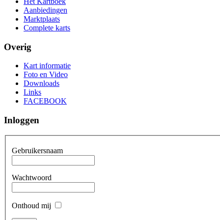
Het Kartboek
Aanbiedingen
Marktplaats
Complete karts
Overig
Kart informatie
Foto en Video
Downloads
Links
FACEBOOK
Inloggen
Gebruikersnaam
Wachtwoord
Onthoud mij