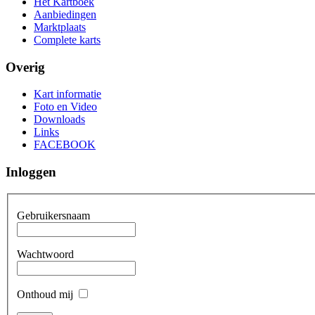
Het Kartboek
Aanbiedingen
Marktplaats
Complete karts
Overig
Kart informatie
Foto en Video
Downloads
Links
FACEBOOK
Inloggen
Gebruikersnaam
Wachtwoord
Onthoud mij