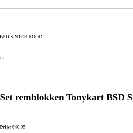
rt BSD SINTER ROOD
d.
Set remblokken Tonykart BS
Prijs:
€40,95