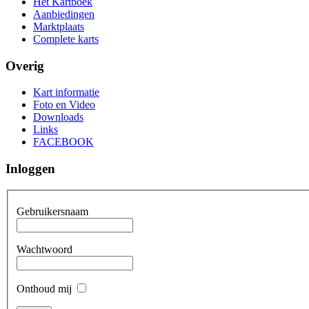
Het Kartboek
Aanbiedingen
Marktplaats
Complete karts
Overig
Kart informatie
Foto en Video
Downloads
Links
FACEBOOK
Inloggen
Gebruikersnaam
Wachtwoord
Onthoud mij