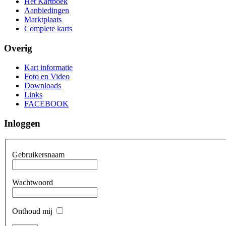
Het Kartboek
Aanbiedingen
Marktplaats
Complete karts
Overig
Kart informatie
Foto en Video
Downloads
Links
FACEBOOK
Inloggen
Gebruikersnaam
Wachtwoord
Onthoud mij