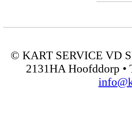
© KART SERVICE VD SPO
2131HA Hoofddorp • T
info@k