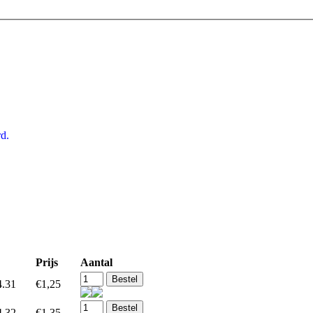
d.
Prijs
Aantal
4.31
€1,25
4.32
€1,35