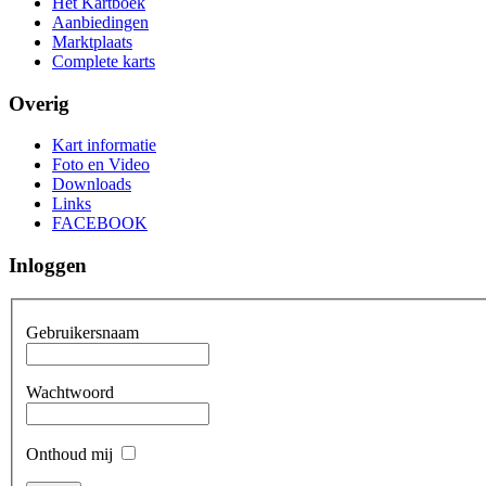
Het Kartboek
Aanbiedingen
Marktplaats
Complete karts
Overig
Kart informatie
Foto en Video
Downloads
Links
FACEBOOK
Inloggen
Gebruikersnaam
Wachtwoord
Onthoud mij