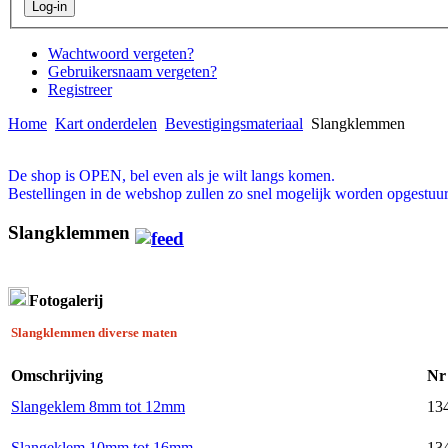
Wachtwoord vergeten?
Gebruikersnaam vergeten?
Registreer
Home
Kart onderdelen
Bevestigingsmateriaal
Slangklemmen
De shop is OPEN, bel even als je wilt langs komen.
Bestellingen in de webshop zullen zo snel mogelijk worden opgestuur
Slangklemmen
Fotogalerij
Slangklemmen diverse maten
Omschrijving
Nr
Slangeklem 8mm tot 12mm
13
Slangeklem 10mm tot 16mm
13