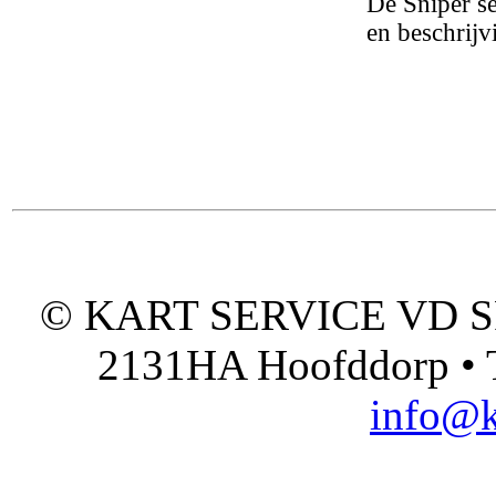
De Sniper se
en beschrijv
© KART SERVICE VD SPO
2131HA Hoofddorp • T
info@k