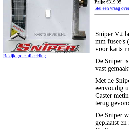
Prijs:
€319,95
Stel een vraag over
Sniper V2 la
mm fusee's 
voor karts 
Bekijk grote afbeelding
De Sniper i
vast gemaakt
Met de Snipe
eenvoudig ui
Caster metin
terug gevon
De Sniper wo
geplaatst en