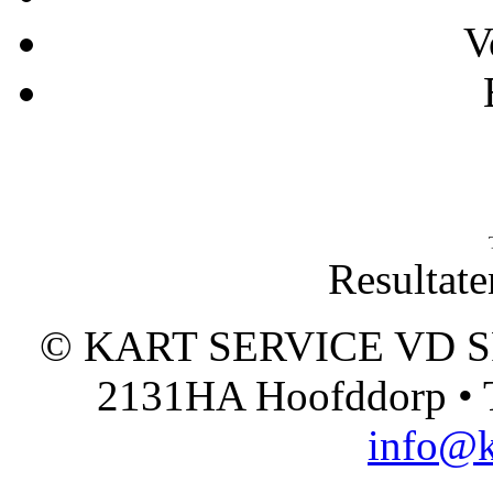
V
Resultate
© KART SERVICE VD SPO
2131HA Hoofddorp • T
info@k