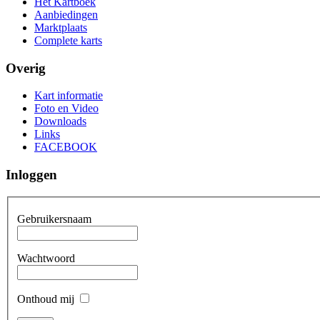
Het Kartboek
Aanbiedingen
Marktplaats
Complete karts
Overig
Kart informatie
Foto en Video
Downloads
Links
FACEBOOK
Inloggen
Gebruikersnaam
Wachtwoord
Onthoud mij