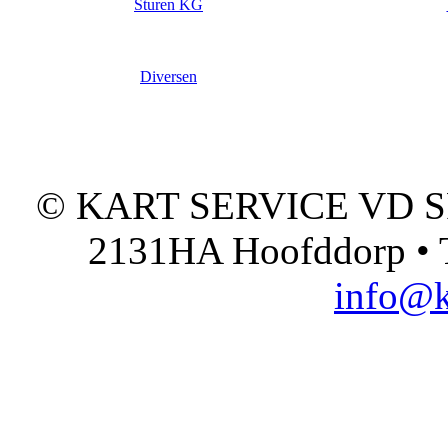
Sturen KG
Diversen
© KART SERVICE VD SPO
2131HA Hoofddorp • T
info@k