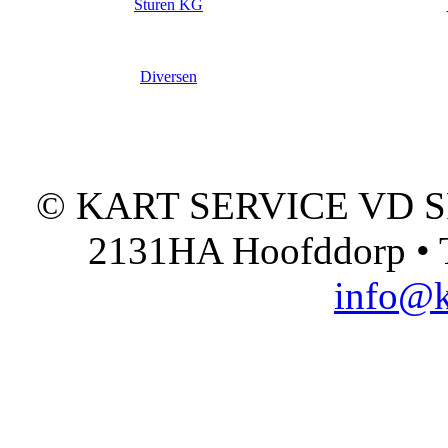
Sturen KG
Diversen
© KART SERVICE VD SPO
2131HA Hoofddorp • T
info@k