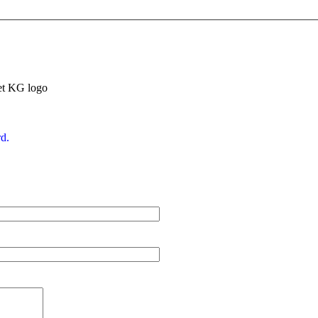
et KG logo
d.