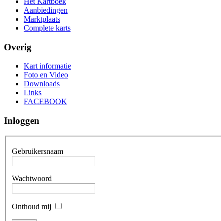
Het Kartboek
Aanbiedingen
Marktplaats
Complete karts
Overig
Kart informatie
Foto en Video
Downloads
Links
FACEBOOK
Inloggen
Gebruikersnaam
Wachtwoord
Onthoud mij