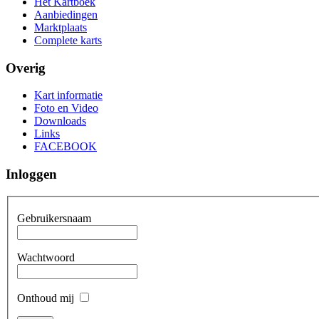
Het Kartboek
Aanbiedingen
Marktplaats
Complete karts
Overig
Kart informatie
Foto en Video
Downloads
Links
FACEBOOK
Inloggen
Gebruikersnaam
Wachtwoord
Onthoud mij