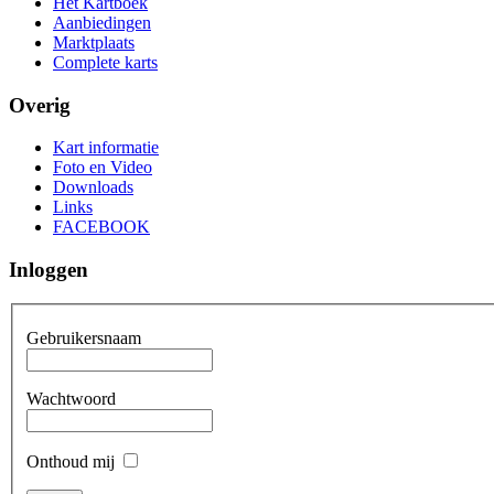
Het Kartboek
Aanbiedingen
Marktplaats
Complete karts
Overig
Kart informatie
Foto en Video
Downloads
Links
FACEBOOK
Inloggen
Gebruikersnaam
Wachtwoord
Onthoud mij