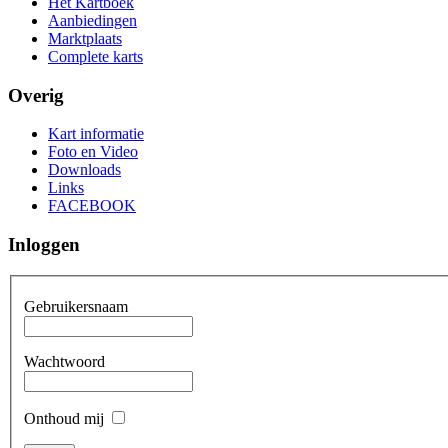
Het Kartboek
Aanbiedingen
Marktplaats
Complete karts
Overig
Kart informatie
Foto en Video
Downloads
Links
FACEBOOK
Inloggen
Gebruikersnaam
Wachtwoord
Onthoud mij