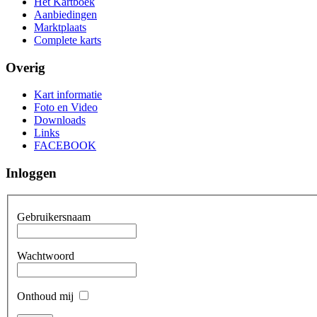
Het Kartboek
Aanbiedingen
Marktplaats
Complete karts
Overig
Kart informatie
Foto en Video
Downloads
Links
FACEBOOK
Inloggen
Gebruikersnaam
Wachtwoord
Onthoud mij