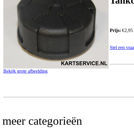
Tank
Prijs:
€2,95
Stel een vraa
Bekijk grote afbeelding
meer categorieën