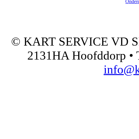
Onderd
© KART SERVICE VD SPO
2131HA Hoofddorp • T
info@k