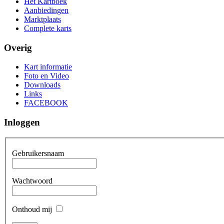
Het Kartboek
Aanbiedingen
Marktplaats
Complete karts
Overig
Kart informatie
Foto en Video
Downloads
Links
FACEBOOK
Inloggen
Gebruikersnaam
Wachtwoord
Onthoud mij