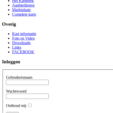
Het Kartboek
Aanbiedingen
Marktplaats
Complete karts
Overig
Kart informatie
Foto en Video
Downloads
Links
FACEBOOK
Inloggen
Gebruikersnaam
Wachtwoord
Onthoud mij