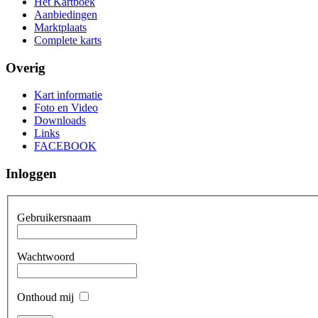
Het Kartboek
Aanbiedingen
Marktplaats
Complete karts
Overig
Kart informatie
Foto en Video
Downloads
Links
FACEBOOK
Inloggen
Gebruikersnaam
Wachtwoord
Onthoud mij