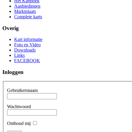
Het Kartboek
Aanbiedingen
Marktplaats
Complete karts
Overig
Kart informatie
Foto en Video
Downloads
Links
FACEBOOK
Inloggen
Gebruikersnaam
Wachtwoord
Onthoud mij