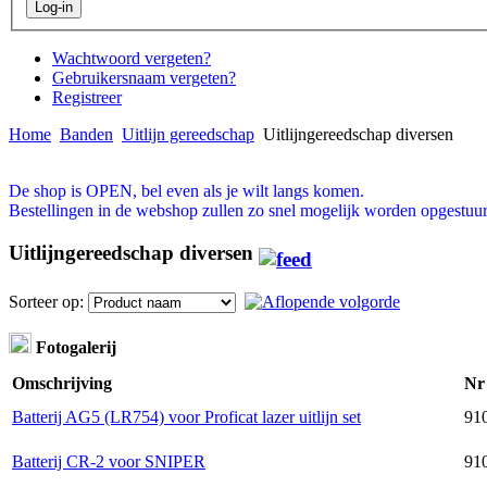
Wachtwoord vergeten?
Gebruikersnaam vergeten?
Registreer
Home
Banden
Uitlijn gereedschap
Uitlijngereedschap diversen
De shop is OPEN, bel even als je wilt langs komen.
Bestellingen in de webshop zullen zo snel mogelijk worden opgestuur
Uitlijngereedschap diversen
Sorteer op:
Fotogalerij
Omschrijving
Nr
Batterij AG5 (LR754) voor Proficat lazer uitlijn set
91
Batterij CR-2 voor SNIPER
91