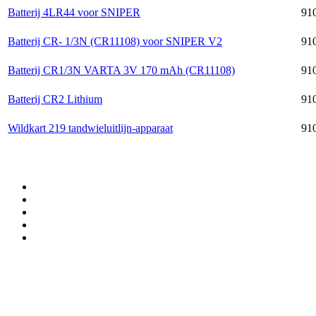
Batterij 4LR44 voor SNIPER
910
Batterij CR- 1/3N (CR11108) voor SNIPER V2
910
Batterij CR1/3N VARTA 3V 170 mAh (CR11108)
910
Batterij CR2 Lithium
910
Wildkart 219 tandwieluitlijn-apparaat
910