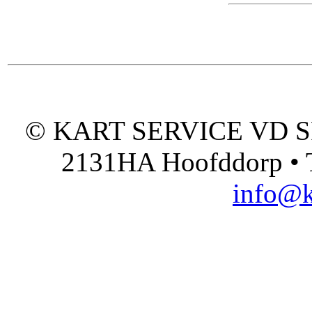
© KART SERVICE VD SPO
2131HA Hoofddorp • T
info@k