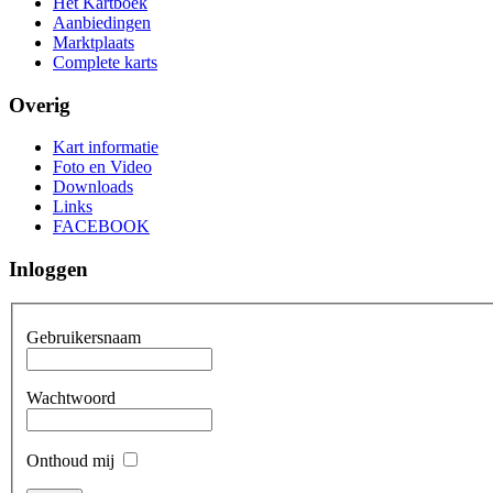
Het Kartboek
Aanbiedingen
Marktplaats
Complete karts
Overig
Kart informatie
Foto en Video
Downloads
Links
FACEBOOK
Inloggen
Gebruikersnaam
Wachtwoord
Onthoud mij