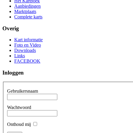
Het Kartboek
Aanbiedingen
Marktplaats
Complete karts
Overig
Kart informatie
Foto en Video
Downloads
Links
FACEBOOK
Inloggen
Gebruikersnaam
Wachtwoord
Onthoud mij