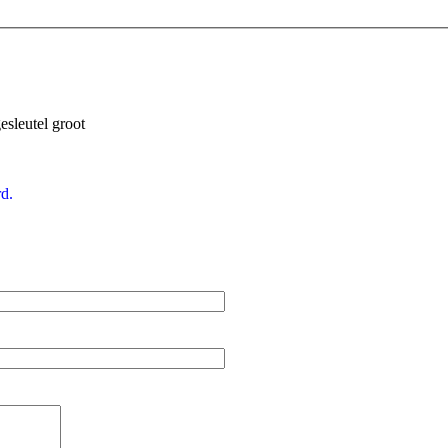
sleutel groot
d.