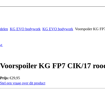
rdelen
KG EVO bodywork
KG EVO bodywork
Voorspoiler KG FP7
d.
Voorspoiler KG FP7 CIK/17 roo
Prijs:
€29,95
Stel een vraag over dit product