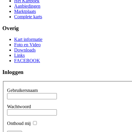
Het Kartboek
Aanbiedingen
Marktplaats
Complete karts
Overig
Kart informatie
Foto en Video
Downloads
Links
FACEBOOK
Inloggen
Gebruikersnaam
Wachtwoord
Onthoud mij