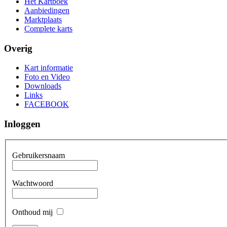
Het Kartboek
Aanbiedingen
Marktplaats
Complete karts
Overig
Kart informatie
Foto en Video
Downloads
Links
FACEBOOK
Inloggen
Gebruikersnaam
Wachtwoord
Onthoud mij