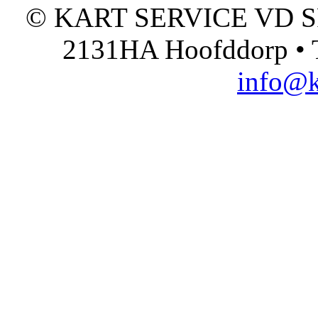
© KART SERVICE VD SPO
2131HA Hoofddorp • T
info@k