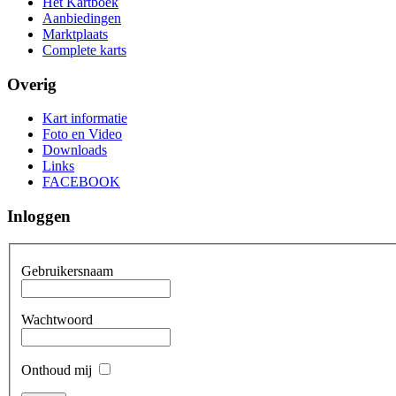
Het Kartboek
Aanbiedingen
Marktplaats
Complete karts
Overig
Kart informatie
Foto en Video
Downloads
Links
FACEBOOK
Inloggen
Gebruikersnaam
Wachtwoord
Onthoud mij