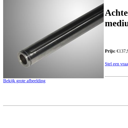
Achte
medi
Prijs:
€137,
Stel een vraa
Bekijk grote afbeelding