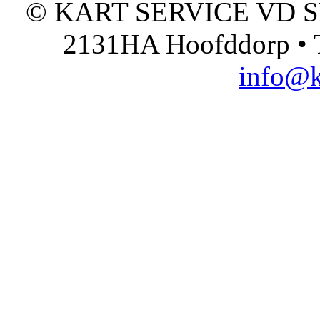
© KART SERVICE VD SPO
2131HA Hoofddorp • T
info@k