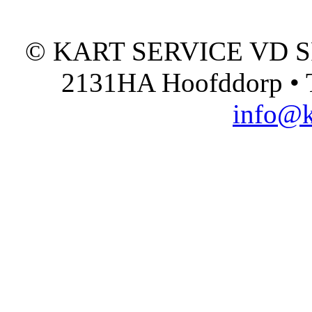
© KART SERVICE VD SPO
2131HA Hoofddorp • T
info@k