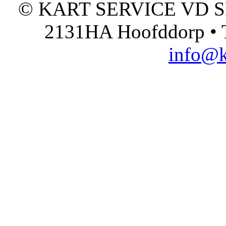
© KART SERVICE VD SPO
2131HA Hoofddorp • T
info@k