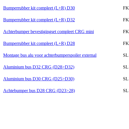
Bumperrubber kit compleet (L+R) D30
FK
Bumperrubber kit compleet (L+R) D32
FK
Achterbumper bevestigingset compleet CRG mini
FK
Bumperrubber kit compleet (L+R) D28
FK
Montage bus alu voor achterbumperspoiler external
SL
Aluminium bus D32 CRG (D28>D32)
SL
Aluminium bus D30 CRG (D25>D30)
SL
Achtebumper bus D28 CRG (D23>28)
SL