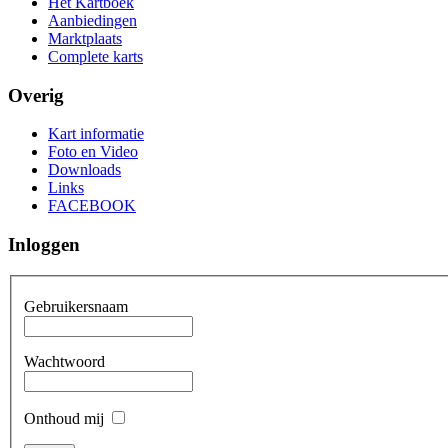
Het Kartboek
Aanbiedingen
Marktplaats
Complete karts
Overig
Kart informatie
Foto en Video
Downloads
Links
FACEBOOK
Inloggen
Gebruikersnaam
Wachtwoord
Onthoud mij