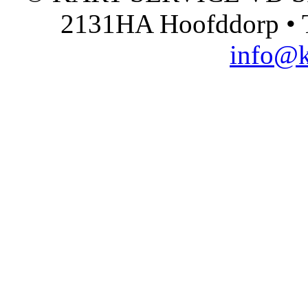
2131HA Hoofddorp • T
info@k