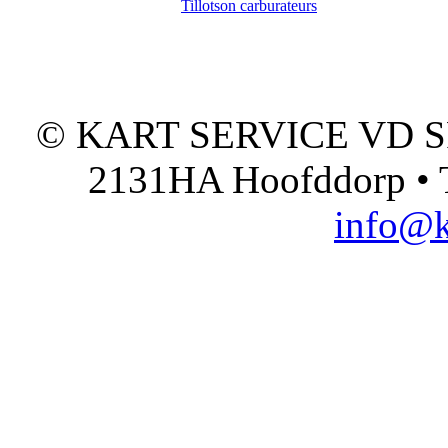
Tillotson carburateurs
© KART SERVICE VD SPO
2131HA Hoofddorp • T
info@k