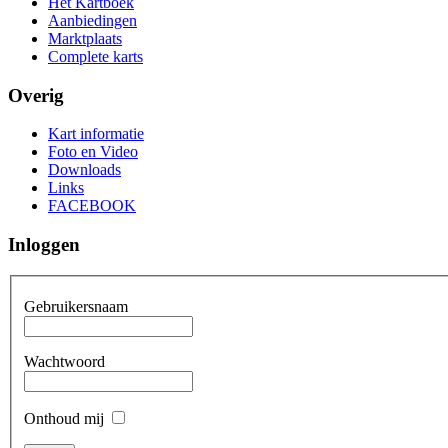
Het Kartboek
Aanbiedingen
Marktplaats
Complete karts
Overig
Kart informatie
Foto en Video
Downloads
Links
FACEBOOK
Inloggen
Gebruikersnaam
Wachtwoord
Onthoud mij