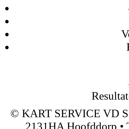
V
Resultat
© KART SERVICE VD SPO
2131HA Hoofddorp • T