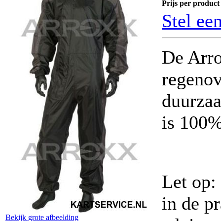
Prijs per product 
Stel ee
De Arro
regenov
duurzaa
is 100%
Let op:
in de p
Bekijk grote afbeelding