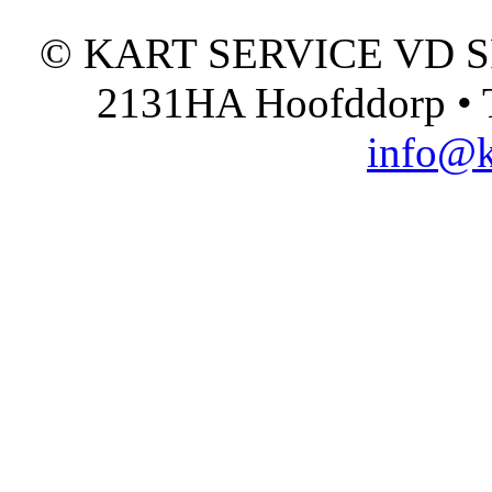
© KART SERVICE VD SPO
2131HA Hoofddorp • T
info@k