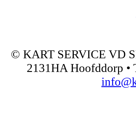
© KART SERVICE VD SPO
2131HA Hoofddorp • T
info@k